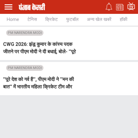
Home
टेनिस
क्रिकेट
फुटबॉल
अन्य खेल खबरें
हॉकी
च
PM NARENDRA MODI
CWG 2026: झंडू कुमार के कांस्य पदक
जीतने पर पीएम मोदी ने दी बधाई, बोले- ''पूरे
देश को किया गौरवान्वित''
PM NARENDRA MODI
''पूरे देश को गर्व है'', पीएम मोदी ने ''मन की
बात'' में भारतीय महिला क्रिकेट टीम और
पीवी सिंधु की जमकर तारीफ की