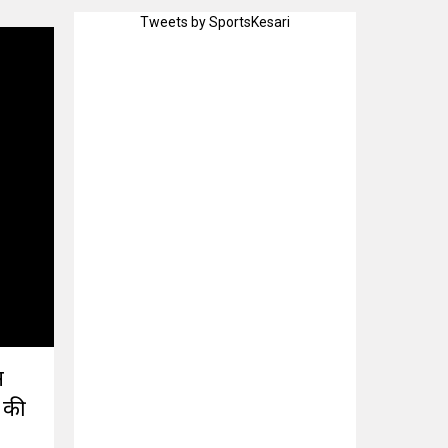
Tweets by SportsKesari
स
 की