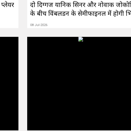
प्लेयर
दो दिग्गज यानिक सिनर और नोवाक जोको
के बीच विंबलडन के सेमीफाइनल में होगी भ
08 Jul-2026