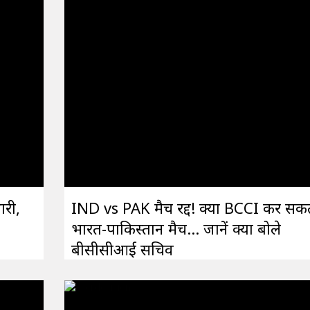
ारी,
IND vs PAK मैच रद्द! क्या BCCI कर सकत
भारत-पाकिस्तान मैच... जानें क्या बोले
बीसीसीआई सचिव