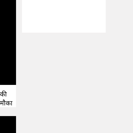
 की
 मौका