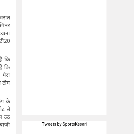
ुजरात
्पिनर
देखना
 टी20
है कि
है कि
 मेरा
ल टीम
ूप के
ोट से
ाल उठ
दबाजी
Tweets by SportsKesari