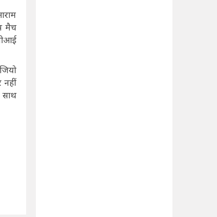
 आराम
स मैच
ीसीआई
िजियो
 नहीं
े साथ