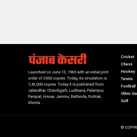
Cricket
Chess
Hockey
Launched on June 13, 1965 with an initial print
order of 3500 copies. Today, its circulation is
Tennis
7,43,000 copies. Today it is published from
Football
Jalandhar, Chandigarh, Ludhiana, Palampur,
Other G
Panipat, Hissar, Jammu, Bathinda, Rohtak,
Golf
Shimla....
© COPYR