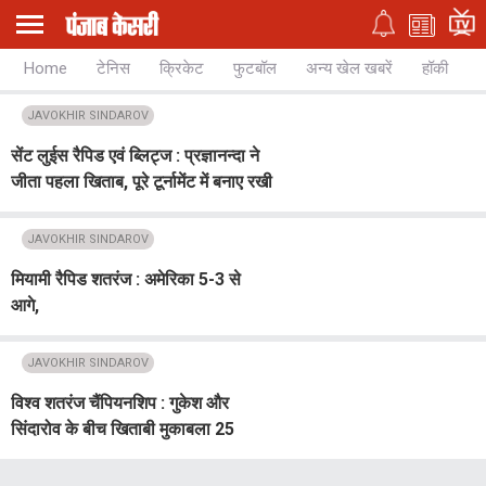
Home
टेनिस
क्रिकेट
फुटबॉल
अन्य खेल खबरें
हॉकी
च
JAVOKHIR SINDAROV
सेंट लुईस रैपिड एवं ब्लिट्ज : प्रज्ञानन्दा ने
जीता पहला खिताब, पूरे टूर्नामेंट में बनाए रखी
बादशाहत
JAVOKHIR SINDAROV
मियामी रैपिड शतरंज : अमेरिका 5-3 से
आगे,
JAVOKHIR SINDAROV
विश्व शतरंज चैंपियनशिप : गुकेश और
सिंदारोव के बीच खिताबी मुकाबला 25
नवंबर से जिनेवा में