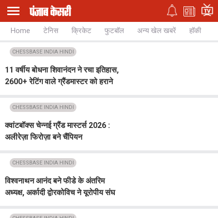
Home
टेनिस
क्रिकेट
फुटबॉल
अन्य खेल खबरें
हॉकी
च
CHESSBASE INDIA HINDI
11 वर्षीय बोधना शिवानंदन ने रचा इतिहास,
2600+ रेटिंग वाले ग्रैंडमास्टर को हराने
वाली दुनिया की सबसे कम उम्र की खिलाड़ी
बनीं
CHESSBASE INDIA HINDI
क्वांटबॉक्स चेन्नई ग्रैंड मास्टर्स 2026 :
अलीरेज़ा फिरोज़ा बने चैंपियन
CHESSBASE INDIA HINDI
विश्वनाथन आनंद बने फीडे के अंतरिम
अध्यक्ष, अर्कादी द्वोरकोविच ने यूरोपीय संघ
के प्रतिबंधों के बाद छोड़ा कार्यभार