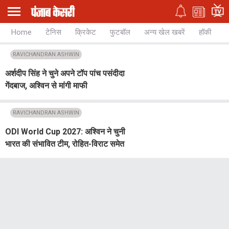
Home
टेनिस
क्रिकेट
फुटबॉल
अन्य खेल खबरें
हॉकी
च
RAVICHANDRAN ASHWIN
अर्शदीप सिंह ने चुने अपने टॉप पांच पसंदीदा
गेंदबाज, अश्विन से मांगी माफी
RAVICHANDRAN ASHWIN
ODI World Cup 2027: अश्विन ने चुनी
भारत की संभावित टीम, रोहित-विराट समेत
इन खिलाड़ियों पर जताया भरोसा