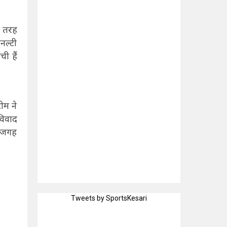
ी तरह
नल्टी
ी हैं
ीम ने
विवाद
ं जगह
Tweets by SportsKesari