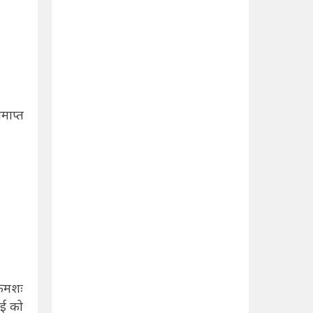
माप्त
्रमशः
ाई को