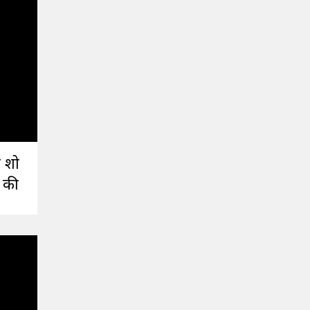
प शो
 की