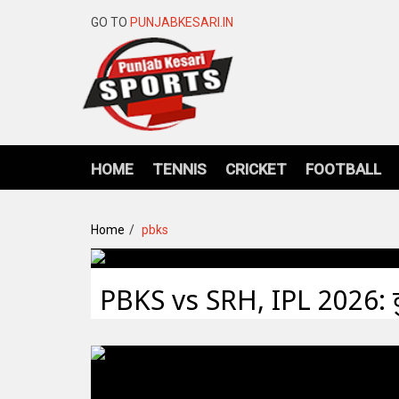
GO TO
PUNJABKESARI.IN
HOME
TENNIS
CRICKET
FOOTBALL
Home
pbks
PBKS vs SRH, IPL 2026: कुछ