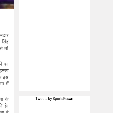
नदार
 सिंह
से तो
ने का
ाहरुख
न इस
न में
ता के
Tweets by SportsKesari
ी है।
ता ने