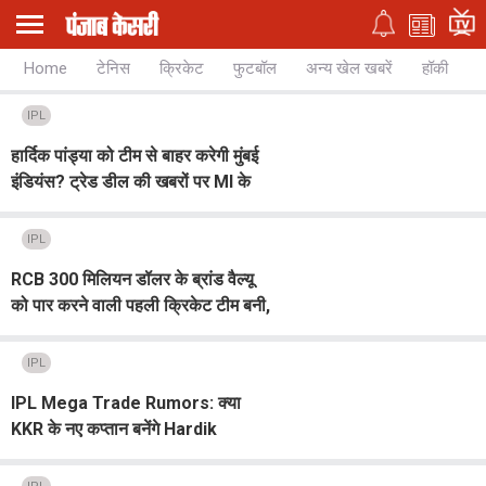
Home
टेनिस
क्रिकेट
फुटबॉल
अन्य खेल खबरें
हॉकी
च
IPL
हार्दिक पांड्या को टीम से बाहर करेगी मुंबई
इंडियंस? ट्रेड डील की खबरों पर MI के
प्रवक्ता ने तोड़ी चुप्पी
IPL
RCB 300 मिलियन डॉलर के ब्रांड वैल्यू
को पार करने वाली पहली क्रिकेट टीम बनी,
अन्य IPL टीमों की स्थिति भी देखें
IPL
IPL Mega Trade Rumors: क्या
KKR के नए कप्तान बनेंगे Hardik
Pandya? ट्रेड की अटकलें हुई तेज