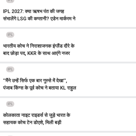
IPL
IPL 2027: क्या ऋषभ पंत की जगह
संभालेंगे LSG की कप्तानी? एडेन मार्करम ने
दिया बड़ा बयान
IPL
भारतीय कोच ने निराशाजनक इंग्लैंड दौरे के
बाद छोड़ा पद, KKR के साथ आएंगे नजर
IPL
''मैंने उन्हें सिर्फ एक बार गुस्से में देखा'',
पंजाब किंग्स के पूर्व कोच ने बताया KL राहुल
से जुड़ा किस्सा
IPL
कोलकाता नाइट राइडर्स से जुड़े भारत के
सहायक कोच टेन डोएशे, मिली बड़ी
जिम्मेदारी