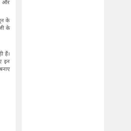
गा और
ून के
जी के
 हैं।
िए इन
 बनाए