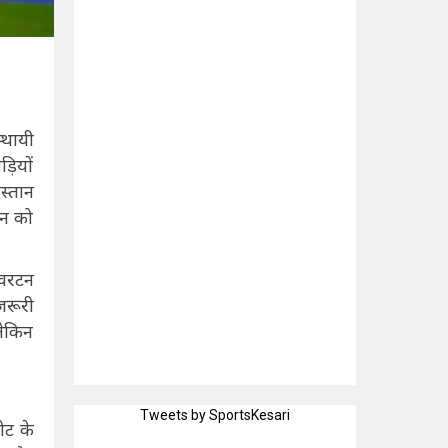
्थायी
़ियों
स्तान
ून को
ओवरटन
जरूरी
लेकिन
Tweets by SportsKesari
ोट के