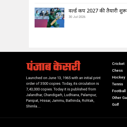
वर्ल्ड कप 2027 की तैयारी शुर
30 Jul-2026
Cricket
Chess
Hockey
Launched on June 13, 1965 with an initial print
order of 3500 copies. Today, its circulation is
Tennis
7,43,000 copies. Today it is published from
Football
Jalandhar, Chandigarh, Ludhiana, Palampur,
Other G
Panipat, Hissar, Jammu, Bathinda, Rohtak,
Golf
Shimla....