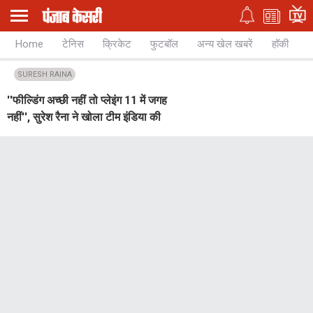
Home
टेनिस
क्रिकेट
फुटबॉल
अन्य खेल खबरें
हॉकी
च
SURESH RAINA
''फील्डिंग अच्छी नहीं तो प्लेइंग 11 में जगह
नहीं'', सुरेश रैना ने खोला टीम इंडिया की
फील्डिंग का बड़ा राज