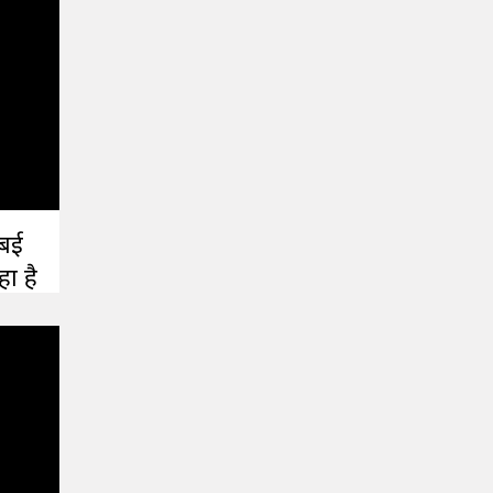
ंबई
ा है