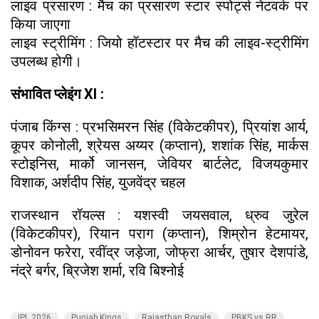
लाइव प्रसारण : मैच का प्रसारण स्टार स्पोर्ट्स नेटवर्क पर
किया जाएगा
लाइव स्ट्रीमिंग : जियो हॉटस्टार पर मैच की लाइव-स्ट्रीमिंग
उपलब्ध होगी।
संभावित प्लेइंग XI :
पंजाब किंग्स : प्रभसिमरन सिंह (विकेटकीपर), प्रियांश आर्य,
कूपर कोनोली, श्रेयस अय्यर (कप्तान), शशांक सिंह, मार्कस
स्टोइनिस, मार्को जानसन, जेवियर बार्टलेट, विजयकुमार
विशाक, अर्शदीप सिंह, युजवेंद्र चहल
राजस्थान रॉयल्स : यशस्वी जयसवाल, ध्रुव जुरेल
(विकेटकीपर), रियान पराग (कप्तान), शिम्रोन हेटमायर,
डोनोवन फरेरा, रवींद्र जड़ेजा, जोफ्रा आर्चर, तुषार देशपांडे,
नंद्रे बर्गर, ब्रिजेश शर्मा, रवि बिश्नोई
IPL 2026
Punjab Kings
Rajasthan Royals
PBKS vs RR