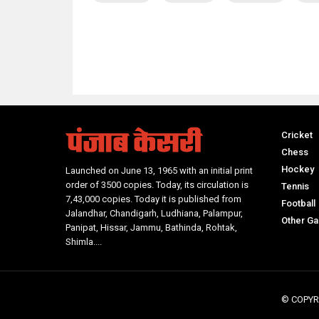
NO Such Result Found
Cricket
Chess
Hockey
Launched on June 13, 1965 with an initial print
order of 3500 copies. Today, its circulation is
Tennis
7,43,000 copies. Today it is published from
Football
Jalandhar, Chandigarh, Ludhiana, Palampur,
Other G
Panipat, Hissar, Jammu, Bathinda, Rohtak,
Shimla....
© COPYR