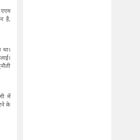
र एएम
र है,
ा था।
िलाई।
ुनौती
ी में
ने के