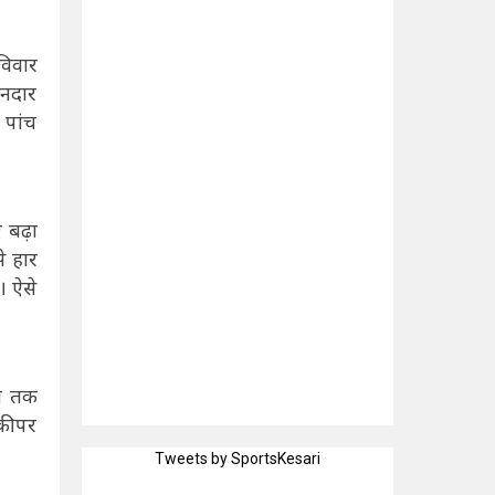
िवार
ानदार
पांच
 बढ़ा
े हार
। ऐसे
अब तक
टकीपर
Tweets by SportsKesari