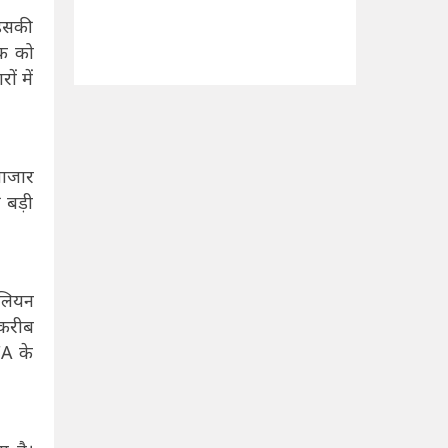
 इसकी
एक को
ों में
बाजार
 बड़ी
िलियन
 करीब
FA के