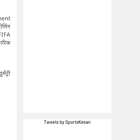
nment
ीमिंग
FIFA
ारिक
ंट्री
Tweets by SportsKesari