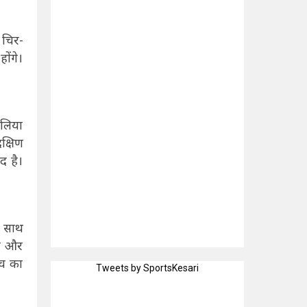
 चिर-
ोंगे।
ालिया
क्षिण
द है।
े साथ
ना और
ैच का
Tweets by SportsKesari