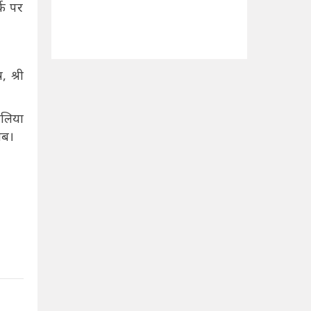
्क पर
 श्री
ालिया
ाब।