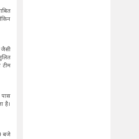
साबित
लेकिन
 जैसी
तुलित
थ टीम
े पास
ा है।
0 बजे