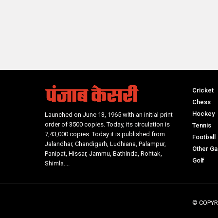
Cricket
Chess
Hockey
Launched on June 13, 1965 with an initial print
order of 3500 copies. Today, its circulation is
Tennis
7,43,000 copies. Today it is published from
Football
Jalandhar, Chandigarh, Ludhiana, Palampur,
Other G
Panipat, Hissar, Jammu, Bathinda, Rohtak,
Golf
Shimla....
© COPYR