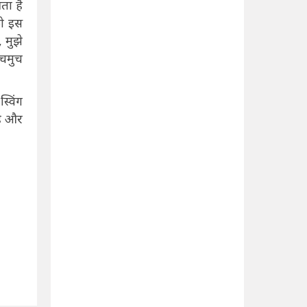
ता है
को इस
 मुझे
सचमुच
्विंग
है और