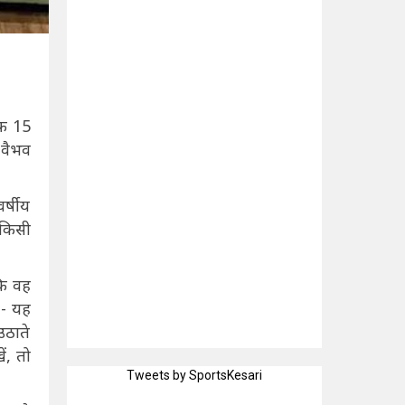
ाफ 15
 वैभव
र्षीय
 किसी
कि वह
 - यह
उठाते
ं, तो
Tweets by SportsKesari