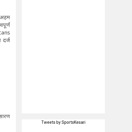
च अहम
पूर्ण
itans
 दर्ज
रसारण
Tweets by SportsKesari