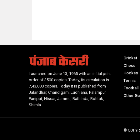
NO Such Result Found
Cricket
Chess
Hockey
Launched on June 13, 1965 with an initial print
order of 3500 copies. Today, its circulation is
Tennis
7,43,000 copies. Today it is published from
Football
Jalandhar, Chandigarh, Ludhiana, Palampur,
Other G
Panipat, Hissar, Jammu, Bathinda, Rohtak,
Shimla....
© COPYR