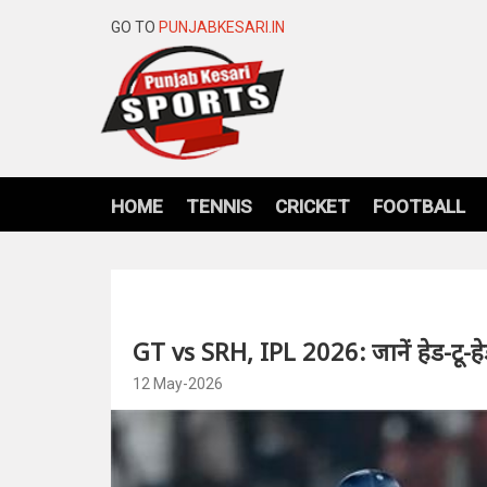
GO TO
PUNJABKESARI.IN
HOME
TENNIS
CRICKET
FOOTBALL
GT vs SRH, IPL 2026: जानें हेड-टू-हेड
12 May-2026