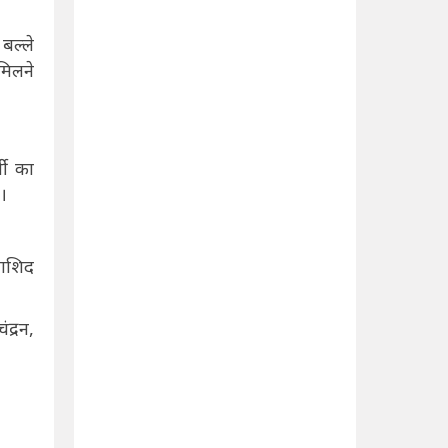
बल्ले
मिलने
मी का
।
राशिद
द्रन,