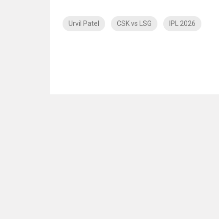
Urvil Patel
CSK vs LSG
IPL 2026
NO Such Result Found