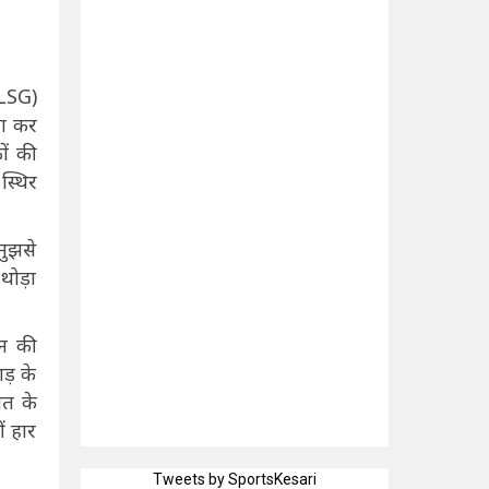
(LSG)
रा कर
ों की
स्थिर
मुझसे
थोड़ा
टन की
ड़ के
ीत के
ं हार
Tweets by SportsKesari