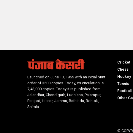
Cricket
Chess
Hockey
Launched on June 13, 1965 with an initial print
order of 3500 copies. Today, its circulation is
Tennis
7,43,000 copies. Today it is published from
Football
Jalandhar, Chandigarh, Ludhiana, Palampur,
Other G
Panipat, Hissar, Jammu, Bathinda, Rohtak,
Shimla....
© COPYR