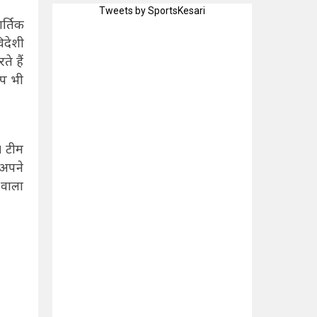
Tweets by SportsKesari
र्तिक
िदेशी
े हैं
्प भी
। टीम
 अपने
 वाला