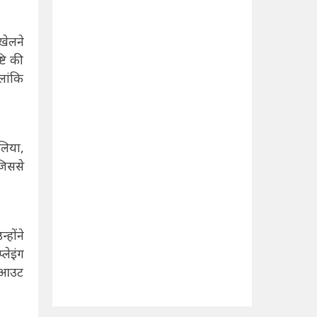
खेलने
टि की
लांकि
लिया,
जिससे
होंने
लेइंग
डगआउट