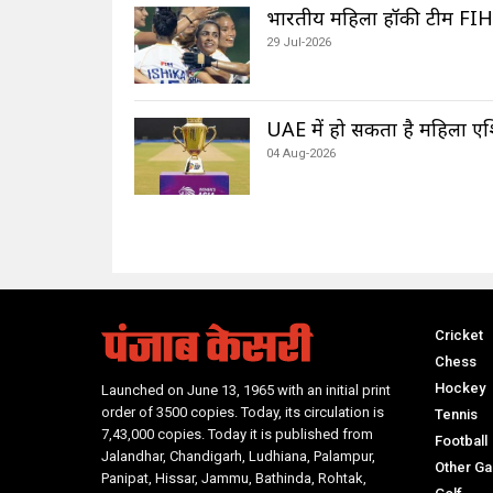
भारतीय महिला हॉकी टीम FIH 
29 Jul-2026
UAE में हो सकता है महिला एश
04 Aug-2026
Cricket
Chess
Hockey
Launched on June 13, 1965 with an initial print
order of 3500 copies. Today, its circulation is
Tennis
7,43,000 copies. Today it is published from
Football
Jalandhar, Chandigarh, Ludhiana, Palampur,
Other G
Panipat, Hissar, Jammu, Bathinda, Rohtak,