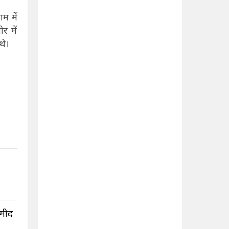
म में
र में
 थे।
्मीद