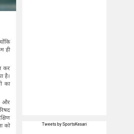
योंकि
कम ही
िज कर
ा है।
बी का
21 और
परिषद
क्षिण
Tweets by SportsKesari
षा को