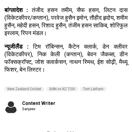
बांग्लादेश :
तंजीद हसन तमीम, सैफ हसन, लिटन दास
(विकेटकीपर/कप्तान), परवेज हुसैन इमोन, तौहीद हृदोय, शमीम
हुसैन, महेदी हसन, रिशाद हुसैन, तंजीम हसन साकिब, शोरिफुल
इस्लाम, रिपन मंडल।
न्यूजीलैंड :
टिम रॉबिन्सन, कैटेन क्लार्क, डेन क्लीवर
(विकेटकीपर), निक केली (कप्तान), बेवन जैकब्स, डीन
फॉक्सक्रॉफ्ट, जोश क्लार्कसन, नाथन स्मिथ, ईश सोढ़ी, मैथ्यू
फिशर, बेन लिस्टर।
New Zealand Cricket
BAN vs NZ T20I
Tom Latham
Content Writer
Sanjeev