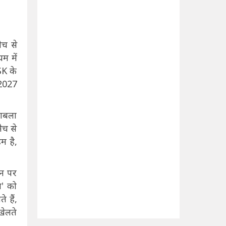
ैच से
म में
SK के
 2027
काबला
ैच से
म है,
ान पर
ा' को
 हैं,
खेलते