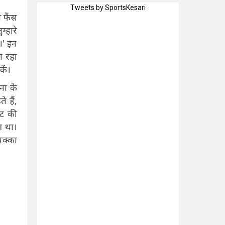
Tweets by SportsKesari
 फैंस
्हारे
।' इन
ा रहा
कें।
ना के
 हैं,
ेट की
आ था।
पक्का