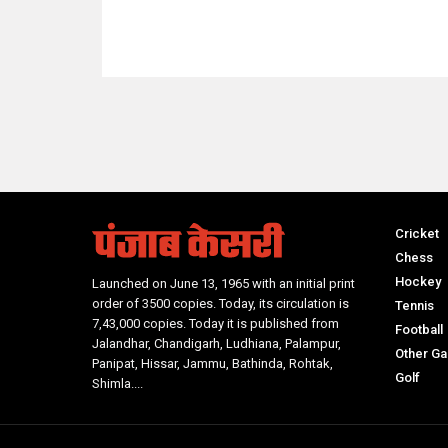
NO Such Result Found
Cricket
Chess
Hockey
Launched on June 13, 1965 with an initial print
order of 3500 copies. Today, its circulation is
Tennis
7,43,000 copies. Today it is published from
Football
Jalandhar, Chandigarh, Ludhiana, Palampur,
Other G
Panipat, Hissar, Jammu, Bathinda, Rohtak,
Golf
Shimla....