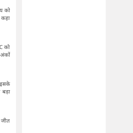
्य को
े कहा
FC को
अंकों
 इसके
 बड़ा
क जीत