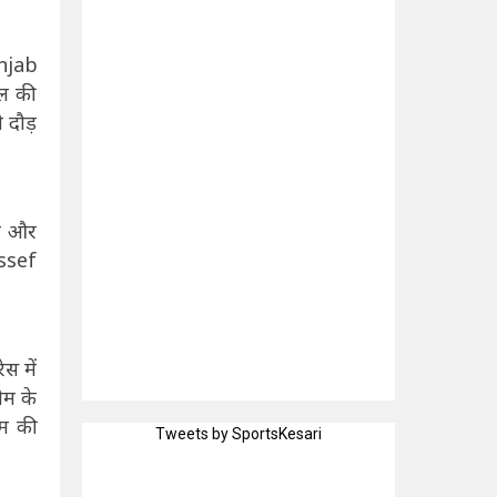
unjab
ाल की
 दौड़
ीत और
ussef
स में
म के
म की
Tweets by SportsKesari