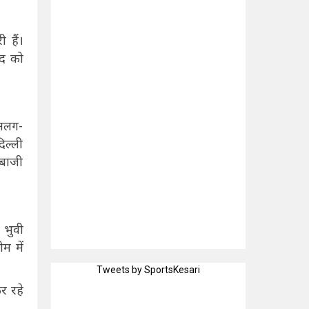
 हैं।
ुद को
 अलग-
िल्ली
ेबाजी
 भुवी
म में
Tweets by SportsKesari
र रहे