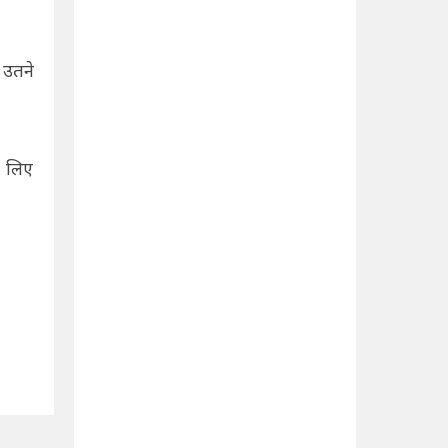
 उतने
े लिए