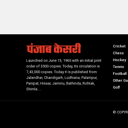
Cricket
Chess
Hockey
Launched on June 13, 1965 with an initial print
order of 3500 copies. Today, its circulation is
Tennis
7,43,000 copies. Today it is published from
Football
Jalandhar, Chandigarh, Ludhiana, Palampur,
Other G
Panipat, Hissar, Jammu, Bathinda, Rohtak,
Golf
Shimla....
© COPYR