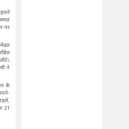
हारने
िबजमल
ार पर
 मेडल
हासिल
लौटे।
भी ने
ान के
अपने-
पहले,
ुल 21