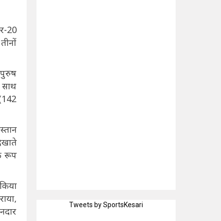
डर-20
तीनों
पुरुष
े साथ
 (142
स्तान
िखाते
क रूप
 किया
राया,
Tweets by SportsKesari
ानदार